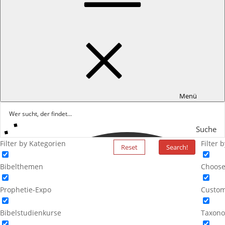
Menü
Suche
Filter by Kategorien
Filter 
Reset
Search!
Bibelthemen
Choose
Prophetie-Expo
Custom
Bibelstudienkurse
Taxono