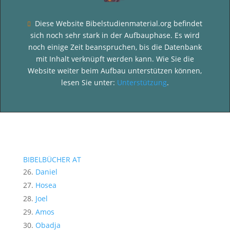
Diese Website Bibelstudienmaterial.org befindet

sich noch sehr stark in der Aufbauphase. Es wird
noch einige Zeit beanspruchen, bis die Datenbank
mit Inhalt verknüpft werden kann. Wie Sie die
Website weiter beim Aufbau unterstützen können,
lesen Sie unter:
Unterstützung
.
BIBELBÜCHER AT
Daniel
Hosea
Joel
Amos
Obadja