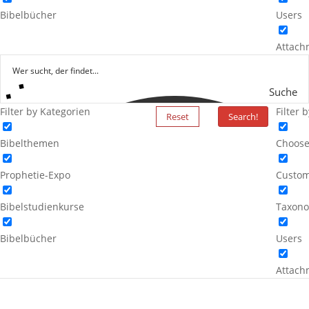
Bibelbücher
Users
Attach
Suche
Filter by Kategorien
Filter 
Reset
Search!
Bibelthemen
Choose
Prophetie-Expo
Custom
Bibelstudienkurse
Taxono
Bibelbücher
Users
Attach