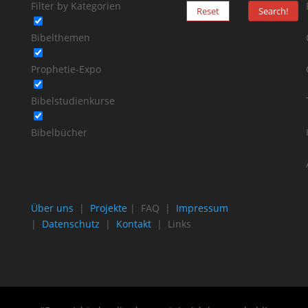
Filter by Kategorien
Reset
Search!
Bibelthemen
Prophetie-Expo
Bibelstudienkurse
Bibelbücher
Über uns
|
Projekte
| FAQ |
Impressum
|
Datenschutz
|
Kontakt
| Links