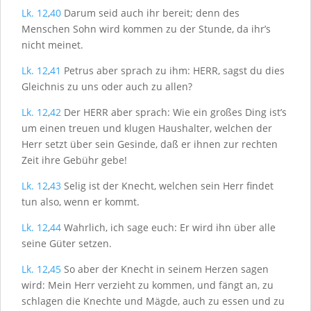
Lk. 12
,
40
Darum seid auch ihr bereit; denn des
Menschen Sohn wird kommen zu der Stunde, da ihr’s
nicht meinet.
Lk. 12
,
41
Petrus aber sprach zu ihm: H
ERR
, sagst du dies
Gleichnis zu uns oder auch zu allen?
Lk. 12
,
42
Der H
ERR
aber sprach: Wie ein großes Ding ist’s
um einen treuen und klugen Haushalter, welchen der
Herr setzt über sein Gesinde, daß er ihnen zur rechten
Zeit ihre Gebühr gebe!
Lk. 12
,
43
Selig ist der Knecht, welchen sein Herr findet
tun also, wenn er kommt.
Lk. 12
,
44
Wahrlich, ich sage euch: Er wird ihn über alle
seine Güter setzen.
Lk. 12
,
45
So aber der Knecht in seinem Herzen sagen
wird: Mein Herr verzieht zu kommen, und fängt an, zu
schlagen die Knechte und Mägde, auch zu essen und zu