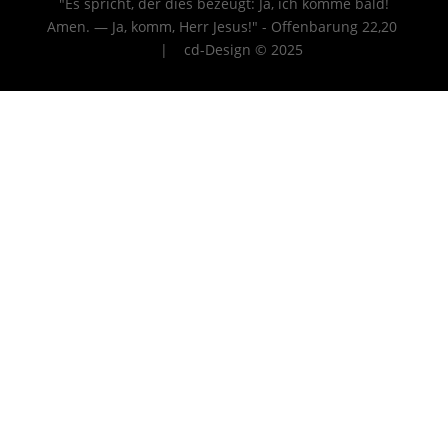
"Es spricht, der dies bezeugt: Ja, ich komme bald!
Amen. — Ja, komm, Herr Jesus!" - Offenbarung 22
,20
| cd-Design © 2025