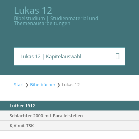
Lukas 12
Bibelstudium | Studienmaterial und
Themenausarbeitungen
Lukas 12
| Kapitelauswahl
Start
❯
Bibelbücher
❯
Lukas 12
Luther 1912
Schlachter 2000 mit Parallelstellen
KJV mit TSK