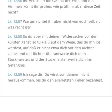
Lk. 12
,
56
Ihr Heuchler! die Gestalt der Erde und des
Himmels könnt ihr prüfen; wie prüft ihr aber diese Zeit
nicht?
Lk. 12
,
57
Warum richtet ihr aber nicht von euch selber,
was recht ist?
Lk. 12
,
58
So du aber mit deinem Widersacher vor den
Fürsten gehst, so tu Fleiß auf dem Wege, das du ihn los
werdest, auf daß er nicht etwa dich vor den Richter
ziehe, und der Richter überantworte dich dem
Stockmeister, und der Stockmeister werfe dich ins
Gefängnis.
Lk. 12
,
59
Ich sage dir: Du wirst von dannen nicht
herauskommen, bis du den allerletzten Heller bezahlest.