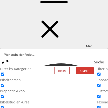
Menü
Suche
Filter by Kategorien
Filter 
Reset
Search!
Bibelthemen
Choose
Prophetie-Expo
Custom
Bibelstudienkurse
Taxono