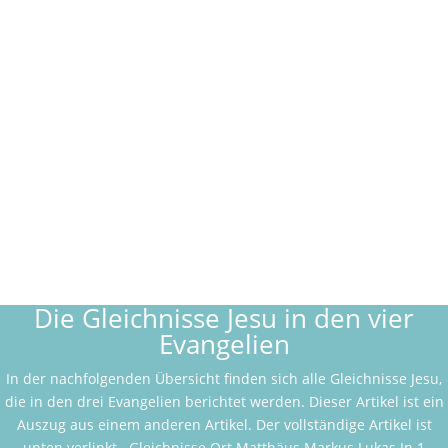
Name
*
E-Mail-Adresse
*
Website
E-Mail-Benachrichtigung bei weiteren
Kommentaren. Auch möglich:
Abo ohne Kommentar
.
Kommentar Absenden
Die Gleichnisse Jesu in den vier
Evangelien
In der nachfolgenden Übersicht finden sich alle Gleichnisse Jesu,
die in den drei Evangelien berichtet werden. Dieser Artikel ist ein
Auszug aus einem anderen Artikel. Der vollständige Artikel ist
unten verlinkt. Gleichnisse Ort Matthäus Markus Lukas In 1