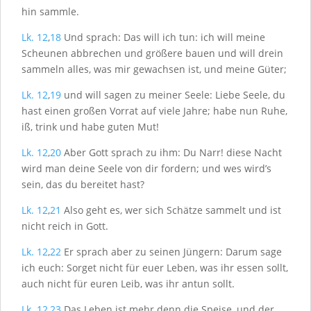
hin sammle.
Lk. 12
,
18
Und sprach: Das will ich tun: ich will meine
Scheunen abbrechen und größere bauen und will drein
sammeln alles, was mir gewachsen ist, und meine Güter;
Lk. 12
,
19
und will sagen zu meiner Seele: Liebe Seele, du
hast einen großen Vorrat auf viele Jahre; habe nun Ruhe,
iß, trink und habe guten Mut!
Lk. 12
,
20
Aber Gott sprach zu ihm: Du Narr! diese Nacht
wird man deine Seele von dir fordern; und wes wird’s
sein, das du bereitet hast?
Lk. 12
,
21
Also geht es, wer sich Schätze sammelt und ist
nicht reich in Gott.
Lk. 12
,
22
Er sprach aber zu seinen Jüngern: Darum sage
ich euch: Sorget nicht für euer Leben, was ihr essen sollt,
auch nicht für euren Leib, was ihr antun sollt.
Lk. 12
,
23
Das Leben ist mehr denn die Speise, und der