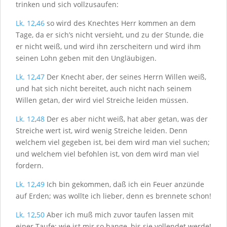
trinken und sich vollzusaufen:
Lk. 12
,
46
so wird des Knechtes Herr kommen an dem
Tage, da er sich’s nicht versieht, und zu der Stunde, die
er nicht weiß, und wird ihn zerscheitern und wird ihm
seinen Lohn geben mit den Ungläubigen.
Lk. 12
,
47
Der Knecht aber, der seines Herrn Willen weiß,
und hat sich nicht bereitet, auch nicht nach seinem
Willen getan, der wird viel Streiche leiden müssen.
Lk. 12
,
48
Der es aber nicht weiß, hat aber getan, was der
Streiche wert ist, wird wenig Streiche leiden. Denn
welchem viel gegeben ist, bei dem wird man viel suchen;
und welchem viel befohlen ist, von dem wird man viel
fordern.
Lk. 12
,
49
Ich bin gekommen, daß ich ein Feuer anzünde
auf Erden; was wollte ich lieber, denn es brennete schon!
Lk. 12
,
50
Aber ich muß mich zuvor taufen lassen mit
einer Taufe; wie ist mir so bange, bis sie vollendet werde!