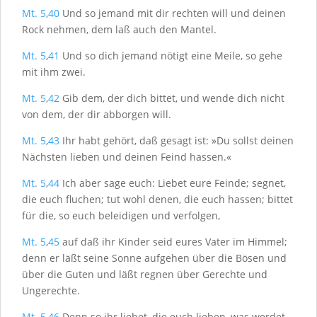
Mt. 5
,
40
Und so jemand mit dir rechten will und deinen
Rock nehmen, dem laß auch den Mantel.
Mt. 5
,
41
Und so dich jemand nötigt eine Meile, so gehe
mit ihm zwei.
Mt. 5
,
42
Gib dem, der dich bittet, und wende dich nicht
von dem, der dir abborgen will.
Mt. 5
,
43
Ihr habt gehört, daß gesagt ist: »Du sollst deinen
Nächsten lieben und deinen Feind hassen.«
Mt. 5
,
44
Ich aber sage euch: Liebet eure Feinde; segnet,
die euch fluchen; tut wohl denen, die euch hassen; bittet
für die, so euch beleidigen und verfolgen,
Mt. 5
,
45
auf daß ihr Kinder seid eures Vater im Himmel;
denn er läßt seine Sonne aufgehen über die Bösen und
über die Guten und läßt regnen über Gerechte und
Ungerechte.
Mt. 5
,
46
Denn so ihr liebet, die euch lieben, was werdet