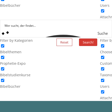
Bibelbücher
Users
Attach
Suche
Filter by Kategorien
Filter 
Reset
Search!
Bibelthemen
Choose
Prophetie-Expo
Custom
Bibelstudienkurse
Taxono
Bibelbücher
Users
Attach