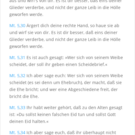
aus und wirf's von dir. Es ist dir besser, daß eins deiner
Glieder verderbe, und nicht der ganze Leib in die Hölle
geworfen werde.
Mt. 5
,
30
Ärgert dich deine rechte Hand, so haue sie ab
und wirf sie von dir. Es ist dir besser, daß eins deiner
Glieder verderbe, und nicht der ganze Leib in die Hölle
geworfen werde.
Mt. 5
,
31
Es ist auch gesagt: »Wer sich von seinem Weibe
scheidet, der soll ihr geben einen Scheidebrief.«
Mt. 5
,
32
Ich aber sage euch: Wer sich von seinem Weibe
scheidet (es sei denn um Ehebruch), der macht, daß sie
die Ehe bricht; und wer eine Abgeschiedene freit, der
bricht die Ehe.
Mt. 5
,
33
Ihr habt weiter gehört, daß zu den Alten gesagt
ist: »Du sollst keinen falschen Eid tun und sollst Gott
deinen Eid halten.«
Mt. 5
,
34
Ich aber sage euch, daß ihr überhaupt nicht