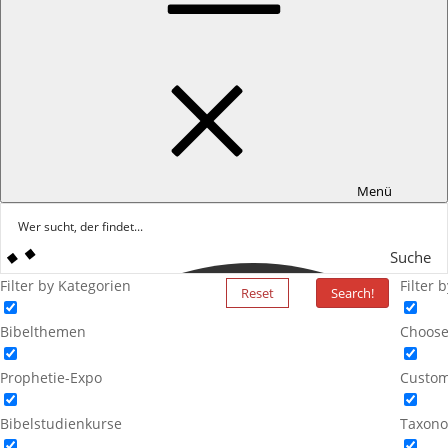
Menü
Suche
Filter by Kategorien
Filter 
Reset
Search!
Bibelthemen
Choose
Prophetie-Expo
Custom
Bibelstudienkurse
Taxono