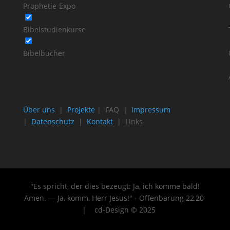
Prophetie-Expo
Bibelstudienkurse
Bibelbücher
Über uns
|
Projekte
| FAQ |
Impressum
|
Datenschutz
|
Kontakt
| Links
"Es spricht, der dies bezeugt: Ja, ich komme bald!
Amen. — Ja, komm, Herr Jesus!" - Offenbarung 22
,20
| cd-Design © 2025