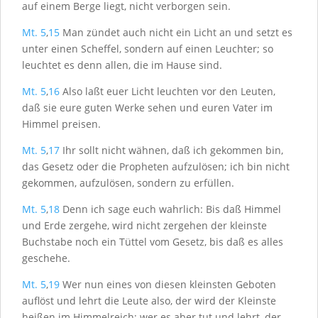
auf einem Berge liegt, nicht verborgen sein.
Mt. 5
,
15
Man zündet auch nicht ein Licht an und setzt es
unter einen Scheffel, sondern auf einen Leuchter; so
leuchtet es denn allen, die im Hause sind.
Mt. 5
,
16
Also laßt euer Licht leuchten vor den Leuten,
daß sie eure guten Werke sehen und euren Vater im
Himmel preisen.
Mt. 5
,
17
Ihr sollt nicht wähnen, daß ich gekommen bin,
das Gesetz oder die Propheten aufzulösen; ich bin nicht
gekommen, aufzulösen, sondern zu erfüllen.
Mt. 5
,
18
Denn ich sage euch wahrlich: Bis daß Himmel
und Erde zergehe, wird nicht zergehen der kleinste
Buchstabe noch ein Tüttel vom Gesetz, bis daß es alles
geschehe.
Mt. 5
,
19
Wer nun eines von diesen kleinsten Geboten
auflöst und lehrt die Leute also, der wird der Kleinste
heißen im Himmelreich; wer es aber tut und lehrt, der