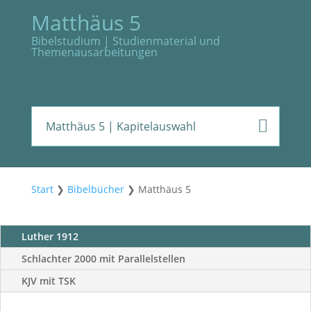
Matthäus 5
Bibelstudium | Studienmaterial und
Themenausarbeitungen
Matthäus 5
| Kapitelauswahl
Start
❯
Bibelbücher
❯
Matthäus 5
Luther 1912
Schlachter 2000 mit Parallelstellen
KJV mit TSK