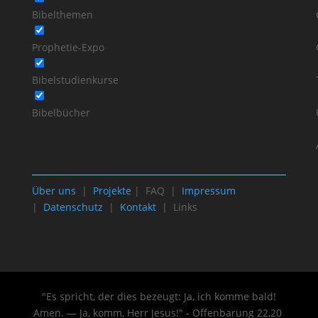
Bibelthemen
Prophetie-Expo
Bibelstudienkurse
Bibelbücher
Über uns
|
Projekte
| FAQ |
Impressum
|
Datenschutz
|
Kontakt
| Links
"Es spricht, der dies bezeugt: Ja, ich komme bald!
Amen. — Ja, komm, Herr Jesus!" - Offenbarung 22
,20