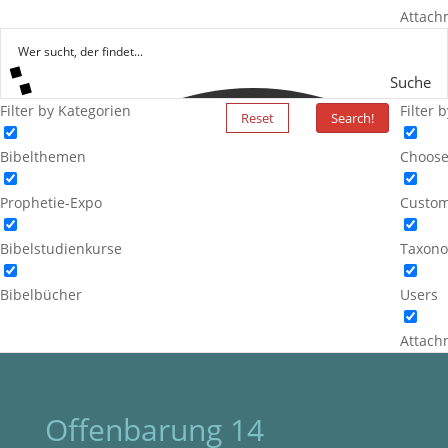
Attach
Suche
Filter by Kategorien
Filter 
Reset
Search!
Bibelthemen
Choose
Prophetie-Expo
Custom
Bibelstudienkurse
Taxono
Bibelbücher
Users
Attach
Offenbarung 14