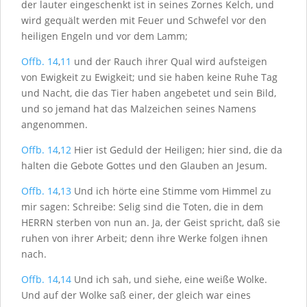
der lauter eingeschenkt ist in seines Zornes Kelch, und
wird gequält werden mit Feuer und Schwefel vor den
heiligen Engeln und vor dem Lamm;
Offb. 14
,
11
und der Rauch ihrer Qual wird aufsteigen
von Ewigkeit zu Ewigkeit; und sie haben keine Ruhe Tag
und Nacht, die das Tier haben angebetet und sein Bild,
und so jemand hat das Malzeichen seines Namens
angenommen.
Offb. 14
,
12
Hier ist Geduld der Heiligen; hier sind, die da
halten die Gebote Gottes und den Glauben an Jesum.
Offb. 14
,
13
Und ich hörte eine Stimme vom Himmel zu
mir sagen: Schreibe: Selig sind die Toten, die in dem
H
ERRN
sterben von nun an. Ja, der Geist spricht, daß sie
ruhen von ihrer Arbeit; denn ihre Werke folgen ihnen
nach.
Offb. 14
,
14
Und ich sah, und siehe, eine weiße Wolke.
Und auf der Wolke saß einer, der gleich war eines