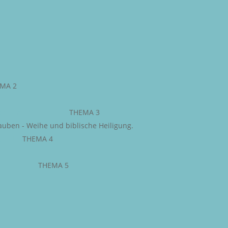
MA 2
WEG ZU CHRISTUS
–
THEMA 3
auben - Weihe und biblische Heiligung.
JESU
–
THEMA 4
IGE GEIST
–
THEMA 5