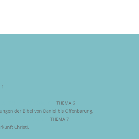
 1
AS PROPHETISCHE WORT
–
THEMA 6
iungen der Bibel von Daniel bis Offenbarung.
KÜNFTIGE EREIGNISSE
–
THEMA 7
kunft Christi.