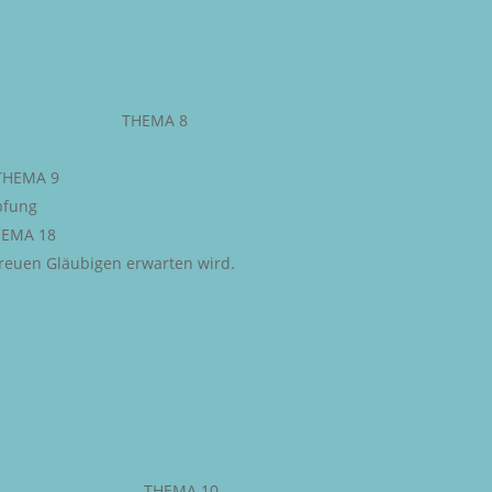
ESETZ GOTTES
–
THEMA 8
THEMA 9
pfung
EMA 18
 treuen Gläubigen erwarten wird.
STLICHE FREIHEIT
–
THEMA 10