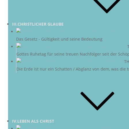
III.CHRISTLICHER GLAUBE
DAS G
Das Gesetz - Gültigkeit und seine Bedeutung
DER SABBAT
–
Gottes Ruhetag für seine treuen Nachfolger seit der Schö
NEUE ERDE
–
TH
Die Erde ist nur ein Schatten / Abglanz von dem, was die
IV.LEBEN ALS CHRIST
CHRI