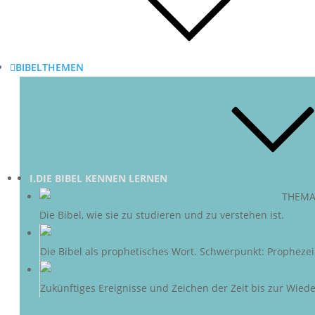
BIBELTHEMEN
I.DIE BIBEL KENNEN LERNEN
DIE BIBEL
–
THEMA
Die Bibel, wie sie zu studieren und zu verstehen ist.
D
Die Bibel als prophetisches Wort. Schwerpunkt: Propheze
ZU
Zukünftiges Ereignisse und Zeichen der Zeit bis zur Wieder