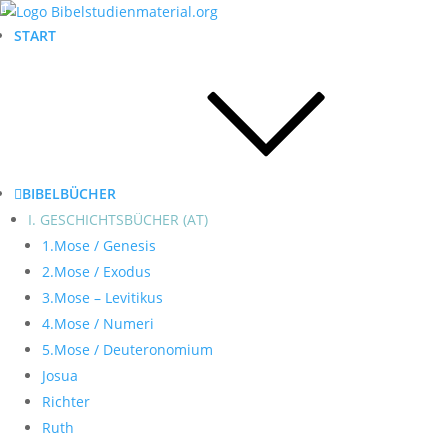
START
BIBELBÜCHER
I. GESCHICHTSBÜCHER (AT)
1.Mose / Genesis
2.Mose / Exodus
3.Mose – Levitikus
4.Mose / Numeri
5.Mose / Deuteronomium
Josua
Richter
Ruth