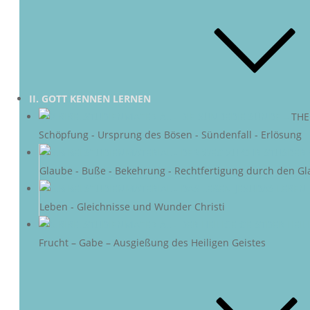
II. GOTT KENNEN LERNEN
DIE SÜNDE
–
THE
Schöpfung - Ursprung des Bösen - Sündenfall - Erlösung
DER 
Glaube - Buße - Bekehrung - Rechtfertigung durch den Gl
DAS LEBEN 
Leben - Gleichnisse und Wunder Christi
DER HEIL
Frucht – Gabe – Ausgießung des Heiligen Geistes