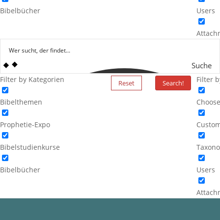
Bibelbücher
Users
Attach
Suche
Filter by Kategorien
Filter 
Reset
Search!
Bibelthemen
Choose
Prophetie-Expo
Custom
Bibelstudienkurse
Taxono
Bibelbücher
Users
Attach