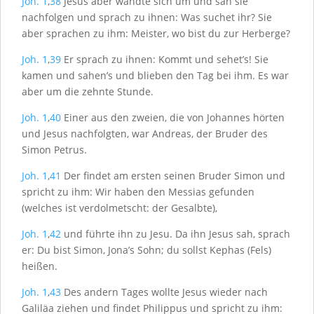
Joh. 1
,
38
Jesus aber wandte sich um und sah sie
nachfolgen und sprach zu ihnen: Was suchet ihr? Sie
aber sprachen zu ihm: Meister, wo bist du zur Herberge?
Joh. 1
,
39
Er sprach zu ihnen: Kommt und sehet’s! Sie
kamen und sahen’s und blieben den Tag bei ihm. Es war
aber um die zehnte Stunde.
Joh. 1
,
40
Einer aus den zweien, die von Johannes hörten
und Jesus nachfolgten, war Andreas, der Bruder des
Simon Petrus.
Joh. 1
,
41
Der findet am ersten seinen Bruder Simon und
spricht zu ihm: Wir haben den Messias gefunden
(welches ist verdolmetscht: der Gesalbte),
Joh. 1
,
42
und führte ihn zu Jesu. Da ihn Jesus sah, sprach
er: Du bist Simon, Jona’s Sohn; du sollst Kephas (Fels)
heißen.
Joh. 1
,
43
Des andern Tages wollte Jesus wieder nach
Galiläa ziehen und findet Philippus und spricht zu ihm: