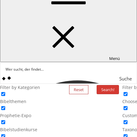
Menü
Suche
Filter by Kategorien
Filter 
Reset
Search!
Bibelthemen
Choose
Prophetie-Expo
Custom
Bibelstudienkurse
Taxono