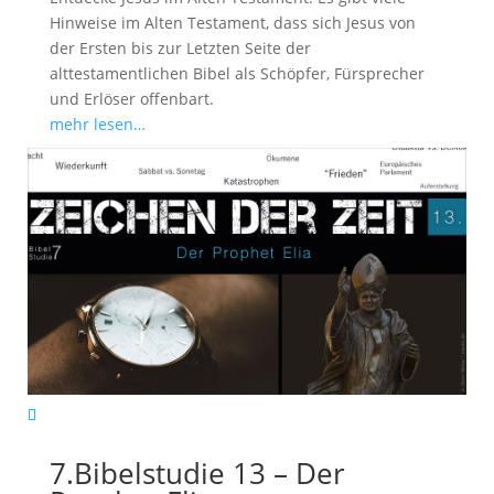
Hinweise im Alten Testament, dass sich Jesus von
der Ersten bis zur Letzten Seite der
alttestamentlichen Bibel als Schöpfer, Fürsprecher
und Erlöser offenbart.
mehr lesen…
7.Bibelstudie 13 – Der