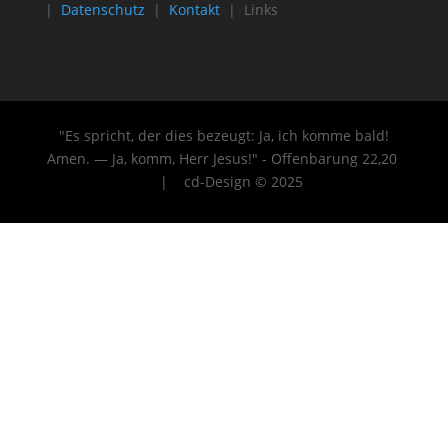
|
Datenschutz
|
Kontakt
| Links
"Es spricht, der dies bezeugt: Ja, ich komme bald!
Amen. — Ja, komm, Herr Jesus!" - Offenbarung 22
,20
| cd-Design © 2025