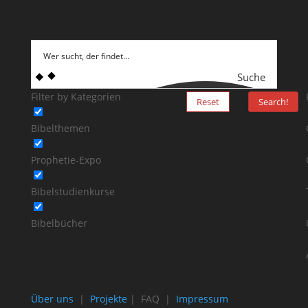
Suche
Filter by Kategorien
Reset
Search!
Bibelthemen
Prophetie-Expo
Bibelstudienkurse
Bibelbücher
Über uns
|
Projekte
| FAQ |
Impressum