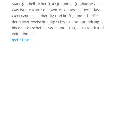
Start ❯ Bibelbücher ❯ 43.Johannes ❯ Johannes 1
1.
Was ist die Natur des Wortes Gottes? · „ Denn das
Wort Gottes ist lebendig und kräftig und schärfer
denn kein zweischneidig Schwert und durchdringet,
bis dass es scheidet Seele und Geist, auch Mark und
Bein, und ist…
mehr lesen…
Kommentar Schreiben
Deine E-Mail-Adresse wird nicht veröffentlicht.
Erforderliche Felder sind mit
*
markiert