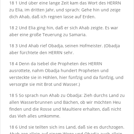
18
1
Und über eine lange Zeit kam das Wort des H
ERRN
zu Elia, im dritten Jahr, und sprach: Gehe hin und zeige
dich Ahab, daß ich regnen lasse auf Erden.
18
2
Und Elia ging hin, daß er sich Ahab zeigte. Es war
aber eine große Teuerung zu Samaria.
18
3
Und Ahab rief Obadja, seinen Hofmeister. (Obadja
aber fürchtete den H
ERRN
sehr.
18
4
Denn da Isebel die Propheten des H
ERRN
ausrottete, nahm Obadja hundert Propheten und
versteckte sie in Höhlen, hier fünfzig und da fünfzig, und
versorgte sie mit Brot und Wasser.)
18
5
So sprach nun Ahab zu Obadja: Zieh durchs Land zu
allen Wasserbrunnen und Bächen, ob wir möchten Heu
finden und die Rosse und Maultiere erhalten, daß nicht
das Vieh alles umkomme.
18
6
Und sie teilten sich ins Land, daß sie es durchzogen.
Ahab zog allein auf einem Wege und Obadja auch allein