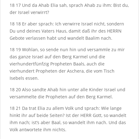
18
17
Und da Ahab Elia sah, sprach Ahab zu ihm: Bist du,
der Israel verwirrt?
18
18
Er aber sprach: Ich verwirre Israel nicht, sondern
Du und deines Vaters Haus, damit daß ihr des H
ERRN
Gebote verlassen habt und wandelt Baalim nach.
18
19
Wohlan, so sende nun hin und versammle zu mir
das ganze Israel auf den Berg Karmel und die
vierhundertfünfzig Propheten Baals, auch die
vierhundert Propheten der Aschera, die vom Tisch
Isebels essen.
18
20
Also sandte Ahab hin unter alle Kinder Israel und
versammelte die Propheten auf den Berg Karmel.
18
21
Da trat Elia zu allem Volk und sprach: Wie lange
hinkt ihr auf beide Seiten? Ist der H
ERR
Gott, so wandelt
ihm nach; ist’s aber Baal, so wandelt ihm nach. Und das
Volk antwortete ihm nichts.