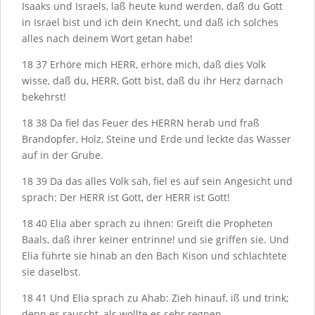
Isaaks und Israels, laß heute kund werden, daß du Gott
in Israel bist und ich dein Knecht, und daß ich solches
alles nach deinem Wort getan habe!
18
37
Erhöre mich H
ERR
, erhöre mich, daß dies Volk
wisse, daß du, H
ERR
, Gott bist, daß du ihr Herz darnach
bekehrst!
18
38
Da fiel das Feuer des H
ERRN
herab und fraß
Brandopfer, Holz, Steine und Erde und leckte das Wasser
auf in der Grube.
18
39
Da das alles Volk sah, fiel es auf sein Angesicht und
sprach: Der H
ERR
ist Gott, der H
ERR
ist Gott!
18
40
Elia aber sprach zu ihnen: Greift die Propheten
Baals, daß ihrer keiner entrinne! und sie griffen sie. Und
Elia führte sie hinab an den Bach Kison und schlachtete
sie daselbst.
18
41
Und Elia sprach zu Ahab: Zieh hinauf, iß und trink;
denn es rauscht, als wollte es sehr regnen.