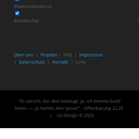
Bibelstudienkurse
Bibelbücher
Über uns
|
Projekte
| FAQ |
Impressum
|
Datenschutz
|
Kontakt
| Links
"Es spricht, der dies bezeugt: Ja, ich komme bald!
Amen. — Ja, komm, Herr Jesus!" - Offenbarung 22
,20
| cd-Design © 2025