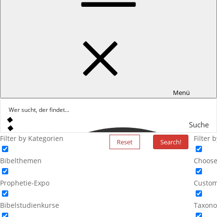
Menü
Suche
Filter by Kategorien
Filter 
Reset
Search!
Bibelthemen
Choose
Prophetie-Expo
Custom
Bibelstudienkurse
Taxono