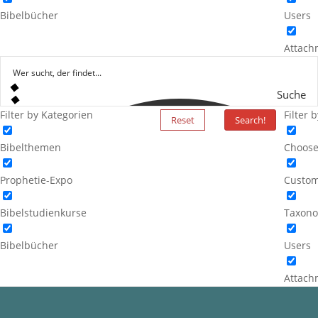
Bibelbücher
Users
Attach
Suche
Filter by Kategorien
Filter 
Reset
Search!
Bibelthemen
Choose
Prophetie-Expo
Custom
Bibelstudienkurse
Taxono
Bibelbücher
Users
Attach