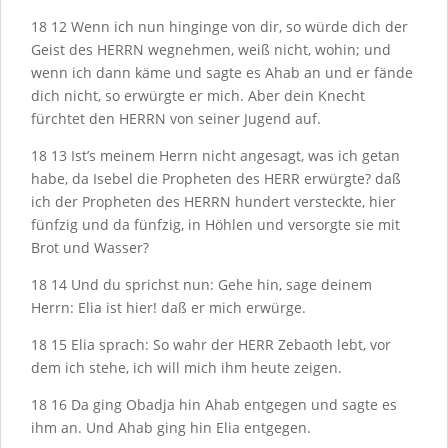
18
12
Wenn ich nun hinginge von dir, so würde dich der
Geist des H
ERRN
wegnehmen, weiß nicht, wohin; und
wenn ich dann käme und sagte es Ahab an und er fände
dich nicht, so erwürgte er mich. Aber dein Knecht
fürchtet den H
ERRN
von seiner Jugend auf.
18
13
Ist’s meinem Herrn nicht angesagt, was ich getan
habe, da Isebel die Propheten des H
ERR
erwürgte? daß
ich der Propheten des H
ERRN
hundert versteckte, hier
fünfzig und da fünfzig, in Höhlen und versorgte sie mit
Brot und Wasser?
18
14
Und du sprichst nun: Gehe hin, sage deinem
Herrn: Elia ist hier! daß er mich erwürge.
18
15
Elia sprach: So wahr der H
ERR
Zebaoth lebt, vor
dem ich stehe, ich will mich ihm heute zeigen.
18
16
Da ging Obadja hin Ahab entgegen und sagte es
ihm an. Und Ahab ging hin Elia entgegen.