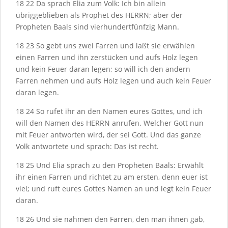
18
22
Da sprach Elia zum Volk: Ich bin allein
übriggeblieben als Prophet des H
ERRN
; aber der
Propheten Baals sind vierhundertfünfzig Mann.
18
23
So gebt uns zwei Farren und laßt sie erwählen
einen Farren und ihn zerstücken und aufs Holz legen
und kein Feuer daran legen; so will ich den andern
Farren nehmen und aufs Holz legen und auch kein Feuer
daran legen.
18
24
So rufet ihr an den Namen eures Gottes, und ich
will den Namen des H
ERRN
anrufen. Welcher Gott nun
mit Feuer antworten wird, der sei Gott. Und das ganze
Volk antwortete und sprach: Das ist recht.
18
25
Und Elia sprach zu den Propheten Baals: Erwählt
ihr einen Farren und richtet zu am ersten, denn euer ist
viel; und ruft eures Gottes Namen an und legt kein Feuer
daran.
18
26
Und sie nahmen den Farren, den man ihnen gab,