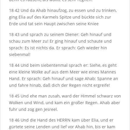
18
42
Und da Ahab hinaufzog, zu essen und zu trinken,
ging Elia auf des Karmels Spitze und bückte sich zur
Erde und tat sein Haupt zwischen seine Kniee
18
43
und sprach zu seinem Diener: Geh hinauf und
schau zum Meer zu! Er ging hinauf und schaute und
sprach: Es ist nichts da. Er sprach: Geh wieder hin
siebenmal!
18
44
Und beim siebentenmal sprach er: Siehe, es geht
eine kleine Wolke auf aus dem Meer wie eines Mannes
Hand. Er sprach: Geh hinauf und sage Ahab: Spanne an
und fahre hinab, daß dich der Regen nicht ergreife!
18
45
Und ehe man zusah, ward der Himmel schwarz von
Wolken und Wind, und kam ein großer Regen. Ahab aber
fuhr und zog gen Jesreel.
18
46
Und die Hand des H
ERRN
kam über Elia, und er
gürtete seine Lenden und lief vor Ahab hin, bis er kam