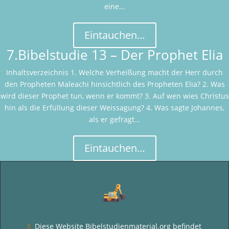
eine…
Eintauchen…
7.Bibelstudie 13 – Der Prophet Elia
Inhaltsverzeichnis 1. Welche Verheißung macht der Herr durch
den Propheten Maleachi hinsichtlich des Propheten Elia? 2. Was
wird dieser Prophet tun, wenn er kommt? 3. Auf wen wies Christus
hin als die Erfüllung dieser Weissagung? 4. Was sagte Johannes,
als er gefragt…
Eintauchen…
Diese Website Bibelstudienmaterial.org befindet
