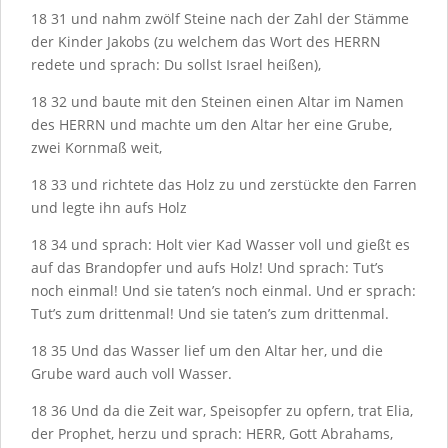
18
31
und nahm zwölf Steine nach der Zahl der Stämme
der Kinder Jakobs (zu welchem das Wort des H
ERRN
redete und sprach: Du sollst Israel heißen),
18
32
und baute mit den Steinen einen Altar im Namen
des H
ERRN
und machte um den Altar her eine Grube,
zwei Kornmaß weit,
18
33
und richtete das Holz zu und zerstückte den Farren
und legte ihn aufs Holz
18
34
und sprach: Holt vier Kad Wasser voll und gießt es
auf das Brandopfer und aufs Holz! Und sprach: Tut’s
noch einmal! Und sie taten’s noch einmal. Und er sprach:
Tut’s zum drittenmal! Und sie taten’s zum drittenmal.
18
35
Und das Wasser lief um den Altar her, und die
Grube ward auch voll Wasser.
18
36
Und da die Zeit war, Speisopfer zu opfern, trat Elia,
der Prophet, herzu und sprach: H
ERR
, Gott Abrahams,