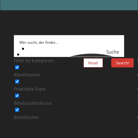
Suche
Filter by Kategorien
Reset
Search!
Bibelthemen
Prophetie-Expo
Bibelstudienkurse
Bibelbücher