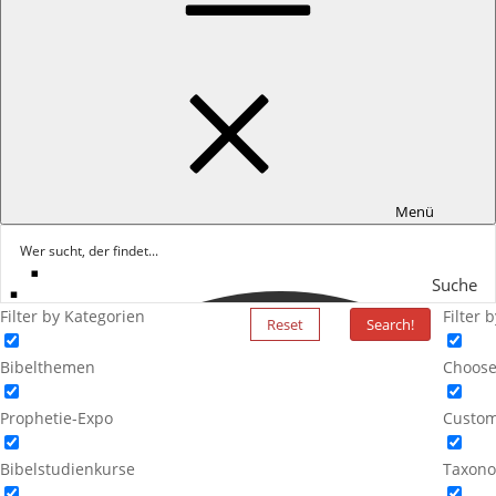
Menü
Suche
Filter by Kategorien
Filter 
Reset
Search!
Bibelthemen
Choose
Prophetie-Expo
Custom
Bibelstudienkurse
Taxono