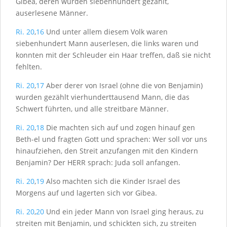
Gibea, deren wurden siebenhundert gezählt,
auserlesene Männer.
Ri. 20
,
16
Und unter allem diesem Volk waren
siebenhundert Mann auserlesen, die links waren und
konnten mit der Schleuder ein Haar treffen, daß sie nicht
fehlten.
Ri. 20
,
17
Aber derer von Israel (ohne die von Benjamin)
wurden gezählt vierhunderttausend Mann, die das
Schwert führten, und alle streitbare Männer.
Ri. 20
,
18
Die machten sich auf und zogen hinauf gen
Beth-el und fragten Gott und sprachen: Wer soll vor uns
hinaufziehen, den Streit anzufangen mit den Kindern
Benjamin? Der H
ERR
sprach: Juda soll anfangen.
Ri. 20
,
19
Also machten sich die Kinder Israel des
Morgens auf und lagerten sich vor Gibea.
Ri. 20
,
20
Und ein jeder Mann von Israel ging heraus, zu
streiten mit Benjamin, und schickten sich, zu streiten