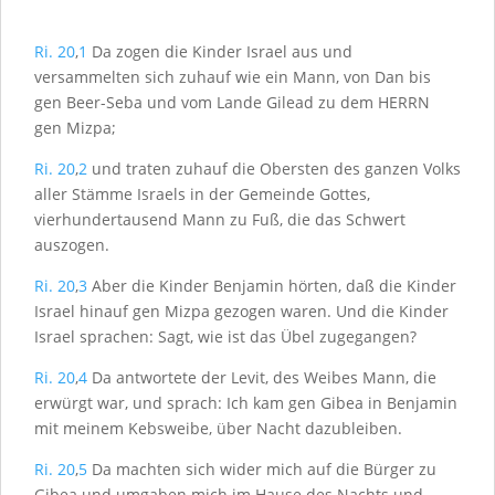
Ri. 20
,
1
Da zogen die Kinder Israel aus und
versammelten sich zuhauf wie ein Mann, von Dan bis
gen Beer-Seba und vom Lande Gilead zu dem H
ERRN
gen Mizpa;
Ri. 20
,
2
und traten zuhauf die Obersten des ganzen Volks
aller Stämme Israels in der Gemeinde Gottes,
vierhundertausend Mann zu Fuß, die das Schwert
auszogen.
Ri. 20
,
3
Aber die Kinder Benjamin hörten, daß die Kinder
Israel hinauf gen Mizpa gezogen waren. Und die Kinder
Israel sprachen: Sagt, wie ist das Übel zugegangen?
Ri. 20
,
4
Da antwortete der Levit, des Weibes Mann, die
erwürgt war, und sprach: Ich kam gen Gibea in Benjamin
mit meinem Kebsweibe, über Nacht dazubleiben.
Ri. 20
,
5
Da machten sich wider mich auf die Bürger zu
Gibea und umgaben mich im Hause des Nachts und