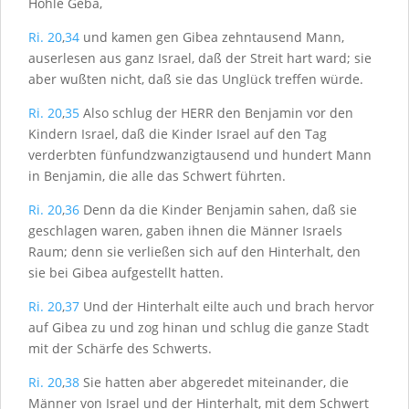
Höhle Geba,
Ri. 20
,
34
und kamen gen Gibea zehntausend Mann,
auserlesen aus ganz Israel, daß der Streit hart ward; sie
aber wußten nicht, daß sie das Unglück treffen würde.
Ri. 20
,
35
Also schlug der H
ERR
den Benjamin vor den
Kindern Israel, daß die Kinder Israel auf den Tag
verderbten fünfundzwanzigtausend und hundert Mann
in Benjamin, die alle das Schwert führten.
Ri. 20
,
36
Denn da die Kinder Benjamin sahen, daß sie
geschlagen waren, gaben ihnen die Männer Israels
Raum; denn sie verließen sich auf den Hinterhalt, den
sie bei Gibea aufgestellt hatten.
Ri. 20
,
37
Und der Hinterhalt eilte auch und brach hervor
auf Gibea zu und zog hinan und schlug die ganze Stadt
mit der Schärfe des Schwerts.
Ri. 20
,
38
Sie hatten aber abgeredet miteinander, die
Männer von Israel und der Hinterhalt, mit dem Schwert