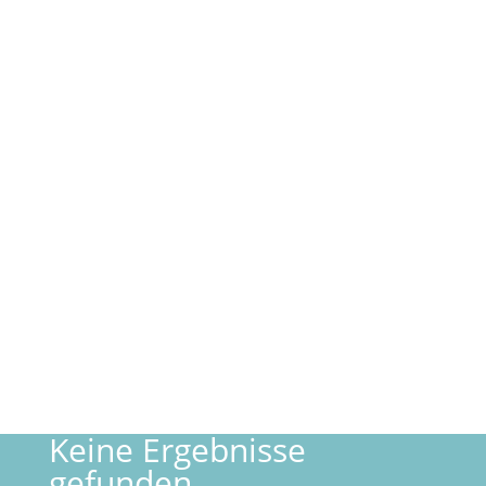
Name
*
E-Mail-Adresse
*
Website
E-Mail-Benachrichtigung bei weiteren
Kommentaren. Auch möglich:
Abo ohne Kommentar
.
Kommentar Absenden
Keine Ergebnisse
gefunden