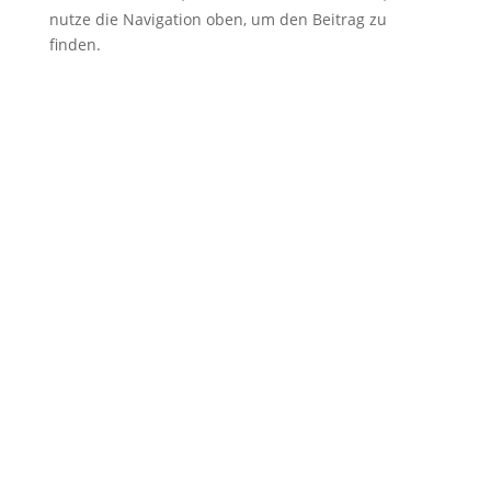
nutze die Navigation oben, um den Beitrag zu
finden.
Kommentar Schreiben
Deine E-Mail-Adresse wird nicht veröffentlicht.
Erforderliche Felder sind mit
*
markiert
Kommentar
*