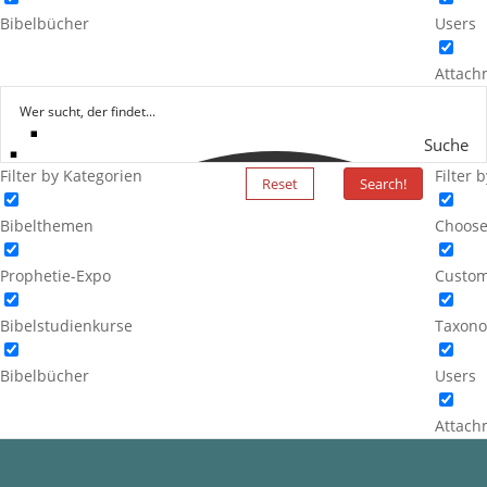
Bibelbücher
Users
Attach
Suche
Filter by Kategorien
Filter 
Reset
Search!
Bibelthemen
Choose
Prophetie-Expo
Custom
Bibelstudienkurse
Taxono
Bibelbücher
Users
Attach