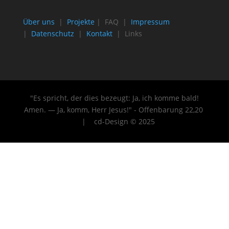
Über uns
|
Projekte
| FAQ |
Impressum
|
Datenschutz
|
Kontakt
| Links
"Es spricht, der dies bezeugt: Ja, ich komme bald!
Amen. — Ja, komm, Herr Jesus!" - Offenbarung 22
,20
| cd-Design © 2025