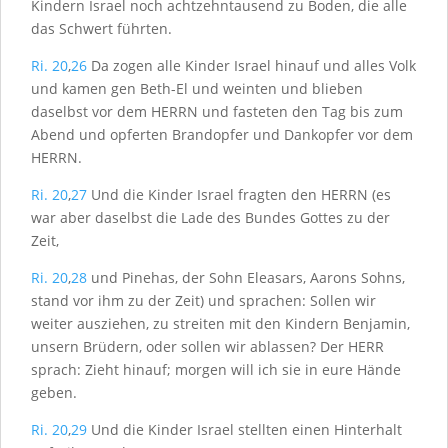
Kindern Israel noch achtzehntausend zu Boden, die alle
das Schwert führten.
Ri. 20
,
26
Da zogen alle Kinder Israel hinauf und alles Volk
und kamen gen Beth-El und weinten und blieben
daselbst vor dem H
ERRN
und fasteten den Tag bis zum
Abend und opferten Brandopfer und Dankopfer vor dem
H
ERRN
.
Ri. 20
,
27
Und die Kinder Israel fragten den H
ERRN
(es
war aber daselbst die Lade des Bundes Gottes zu der
Zeit,
Ri. 20
,
28
und Pinehas, der Sohn Eleasars, Aarons Sohns,
stand vor ihm zu der Zeit) und sprachen: Sollen wir
weiter ausziehen, zu streiten mit den Kindern Benjamin,
unsern Brüdern, oder sollen wir ablassen? Der H
ERR
sprach: Zieht hinauf; morgen will ich sie in eure Hände
geben.
Ri. 20
,
29
Und die Kinder Israel stellten einen Hinterhalt