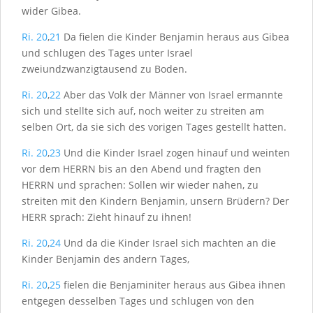
wider Gibea.
Ri. 20
,
21
Da fielen die Kinder Benjamin heraus aus Gibea
und schlugen des Tages unter Israel
zweiundzwanzigtausend zu Boden.
Ri. 20
,
22
Aber das Volk der Männer von Israel ermannte
sich und stellte sich auf, noch weiter zu streiten am
selben Ort, da sie sich des vorigen Tages gestellt hatten.
Ri. 20
,
23
Und die Kinder Israel zogen hinauf und weinten
vor dem H
ERRN
bis an den Abend und fragten den
H
ERRN
und sprachen: Sollen wir wieder nahen, zu
streiten mit den Kindern Benjamin, unsern Brüdern? Der
H
ERR
sprach: Zieht hinauf zu ihnen!
Ri. 20
,
24
Und da die Kinder Israel sich machten an die
Kinder Benjamin des andern Tages,
Ri. 20
,
25
fielen die Benjaminiter heraus aus Gibea ihnen
entgegen desselben Tages und schlugen von den