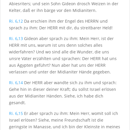
Abiesriters; und sein Sohn Gideon drosch Weizen in der
Kelter, daß er ihn bärge vor den Midianitern.
Ri. 6
,
12
Da erschien ihm der Engel des H
ERRN
und
sprach zu ihm: Der H
ERR
mit dir, du streitbarer Held!
Ri. 6
,
13
Gideon aber sprach zu ihm: Mein Herr, ist der
H
ERR
mit uns, warum ist uns denn solches alles
widerfahren? Und wo sind alle die Wunder, die uns
unsre Väter erzählten und sprachen: Der H
ERR
hat uns
aus Ägypten geführt? Nun aber hat uns der H
ERR
verlassen und unter der Midianiter Hände gegeben.
Ri. 6
,
14
Der H
ERR
aber wandte sich zu ihm und sprach:
Gehe hin in dieser deiner Kraft; du sollst Israel erlösen
aus der Midianiter Händen. Siehe, ich habe dich
gesandt.
Ri. 6
,
15
Er aber sprach zu ihm: Mein Herr, womit soll ich
Israel erlösen? Siehe, meine Freundschaft ist die
geringste in Manasse, und ich bin der Kleinste in meines