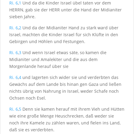
Ri. 6
,
1
Und da die Kinder Israel übel taten vor dem
H
ERRN
, gab sie der H
ERR
unter die Hand der Midianiter
sieben Jahre.
Ri. 6
,
2
Und da der Midianiter Hand zu stark ward über
Israel, machten die Kinder Israel für sich Klüfte in den
Gebirgen und Höhlen und Festungen.
Ri. 6
,
3
Und wenn Israel etwas säte, so kamen die
Midianiter und Amalekiter und die aus dem
Morgenlande herauf über sie
Ri. 6
,
4
und lagerten sich wider sie und verderbten das
Gewächs auf dem Lande bis hinan gen Gaza und ließen
nichts übrig von Nahrung in Israel, weder Schafe noch
Ochsen noch Esel.
Ri. 6
,
5
Denn sie kamen herauf mit ihrem Vieh und Hütten
wie eine große Menge Heuschrecken, daß weder sie
noch ihre Kamele zu zählen waren, und fielen ins Land,
daß sie es verderbten.