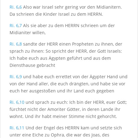
Ri. 6
,
6
Also war Israel sehr gering vor den Midianitern.
Da schrieen die Kinder Israel zu dem H
ERRN
.
Ri. 6
,
7
Als sie aber zu dem H
ERRN
schrieen um der
Midianiter willen,
Ri. 6
,
8
sandte der H
ERR
einen Propheten zu ihnen, der
sprach zu ihnen: So spricht der H
ERR
, der Gott Israels:
Ich habe euch aus Ägypten geführt und aus dem
Diensthause gebracht
Ri. 6
,
9
und habe euch errettet von der Ägypter Hand und
von der Hand aller, die euch drängten, und habe sie vor
euch her ausgestoßen und ihr Land euch gegeben
Ri. 6
,
10
und sprach zu euch: Ich bin der H
ERR
, euer Gott;
fürchtet nicht der Amoriter Götter, in deren Lande ihr
wohnt. Und ihr habt meiner Stimme nicht gehorcht.
Ri. 6
,
11
Und der Engel des H
ERRN
kam und setzte sich
unter eine Eiche zu Ophra, die war des Joas, des