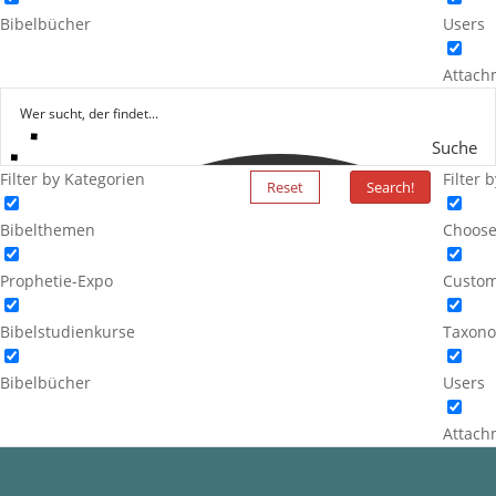
Bibelbücher
Users
Attach
Suche
Filter by Kategorien
Filter 
Reset
Search!
Bibelthemen
Choose
Prophetie-Expo
Custom
Bibelstudienkurse
Taxono
Bibelbücher
Users
Attach