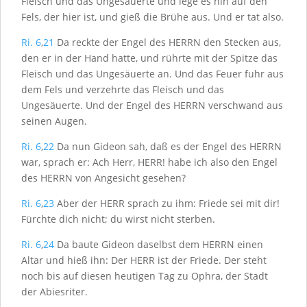
Fleisch und das Ungesäuerte und lege es hin auf den
Fels, der hier ist, und gieß die Brühe aus. Und er tat also.
Ri. 6
,
21
Da reckte der Engel des H
ERRN
den Stecken aus,
den er in der Hand hatte, und rührte mit der Spitze das
Fleisch und das Ungesäuerte an. Und das Feuer fuhr aus
dem Fels und verzehrte das Fleisch und das
Ungesäuerte. Und der Engel des H
ERRN
verschwand aus
seinen Augen.
Ri. 6
,
22
Da nun Gideon sah, daß es der Engel des H
ERRN
war, sprach er: Ach Herr, H
ERR
! habe ich also den Engel
des H
ERRN
von Angesicht gesehen?
Ri. 6
,
23
Aber der H
ERR
sprach zu ihm: Friede sei mit dir!
Fürchte dich nicht; du wirst nicht sterben.
Ri. 6
,
24
Da baute Gideon daselbst dem H
ERRN
einen
Altar und hieß ihn: Der H
ERR
ist der Friede. Der steht
noch bis auf diesen heutigen Tag zu Ophra, der Stadt
der Abiesriter.