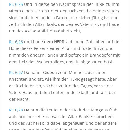
Ri. 6
,
25
Und in derselben Nacht sprach der H
ERR
zu ihm:
Nimm einen Farren unter den Ochsen, die deines Vaters
sind, und einen andern Farren, der siebenjährig ist, und
zerbrich den Altar Baals, der deines Vaters ist, und haue
um das Ascherabild, das dabei steht,
Ri. 6
,
26
und baue dem H
ERRN
, deinem Gott, oben auf der
Höhe dieses Felsens einen Altar und rüste ihn zu und
nimm den andern Farren und opfere ein Brandopfer mit
dem Holz des Ascherabildes, das du abgehauen hast.
Ri. 6
,
27
Da nahm Gideon zehn Männer aus seinen
Knechten und tat, wie ihm der H
ERR
gesagt hatte. Aber
er fürchtete sich, solches zu tun des Tages, vor seines
Vaters Haus und den Leuten in der Stadt, und tat's bei
der Nacht.
Ri. 6
,
28
Da nun die Leute in der Stadt des Morgens früh
aufstanden, siehe, da war der Altar Baals zerbrochen
und das Ascherabild dabei abgehauen und der andere
Farre ein Brandopfer auf dem Altar, der gebaut war.