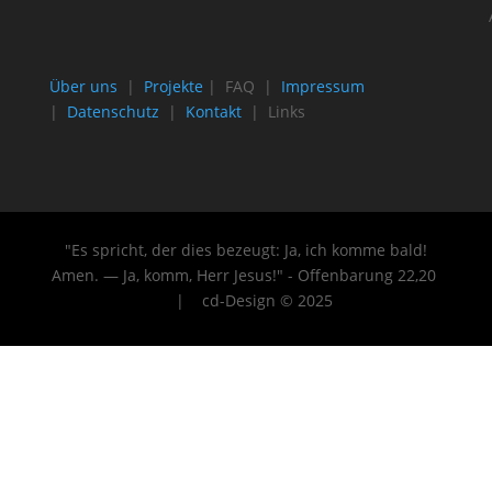
Über uns
|
Projekte
| FAQ |
Impressum
|
Datenschutz
|
Kontakt
| Links
"Es spricht, der dies bezeugt: Ja, ich komme bald!
Amen. — Ja, komm, Herr Jesus!" - Offenbarung 22
,20
| cd-Design © 2025