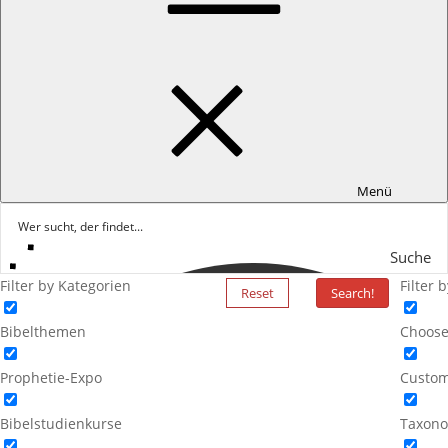
Menü
Suche
Filter by Kategorien
Filter 
Reset
Search!
Bibelthemen
Choose
Prophetie-Expo
Custom
Bibelstudienkurse
Taxono