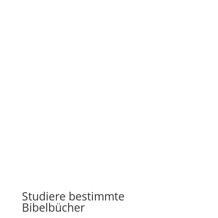
Wachstum. Die Website wird von begeisterten
bibeltreuen Christen zur Verfügung gestellt. Ziel ist
es, Menschen mit dem ewigen Evangelium bekannt
zu machen. Die Website akzeptiert die Bibel als
100% inspiriertes Wort Gottes. Die Bibel ist die
vollkommene Autorität und Richtschnur für unser
Leben!
Studiere bestimmte
Bibelbücher