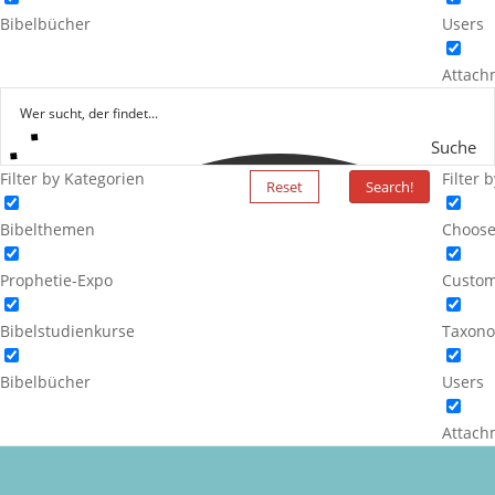
Bibelbücher
Users
Attach
Suche
Filter by Kategorien
Filter 
Reset
Search!
Bibelthemen
Choose
Prophetie-Expo
Custom
Bibelstudienkurse
Taxono
Bibelbücher
Users
Attach