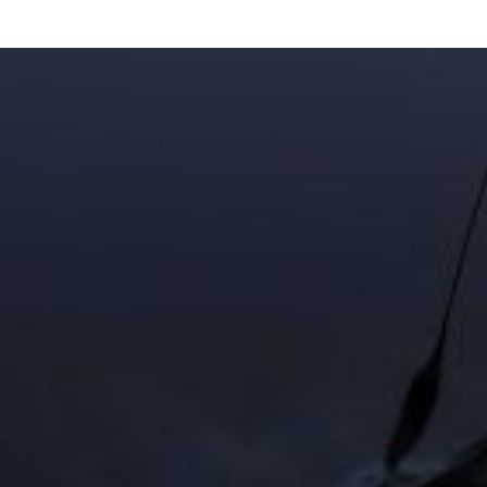
Altes Testament (EN)
Für Kinder
Jesus aber sprach zu ihm: Wenn du glauben kannst
— alles ist möglich dem, der glaubt!
– Markus 9
,23
Annika