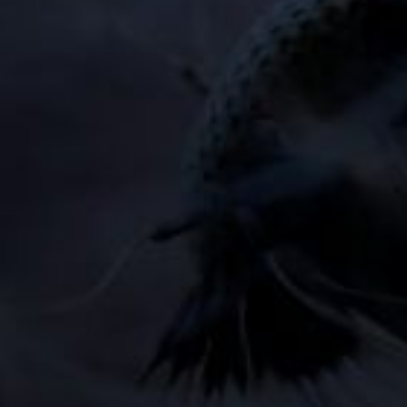
Denn meine Gedanken sind nicht eure Gedanken,
und eure Wege sind nicht meine Wege, spricht der
Herr; sondern so hoch der Himmel über der Erde ist,
so viel höher sind meine Wege als eure Wege und
meine Gedanken als eure Gedanken.
– Jesaja 55
,8-9
John
„Wir wissen aber, daß denen, die Gott lieben, alle
Dinge zum Besten dienen Denen, denen, die nach
dem Vorsatz berufen sind.“
– Römer 8
,28
Hannah