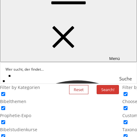
Menü
Suche
Filter by Kategorien
Filter 
Reset
Search!
Bibelthemen
Choose
Prophetie-Expo
Custom
Bibelstudienkurse
Taxono