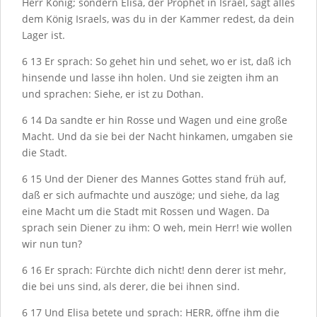
Herr König; sondern Elisa, der Prophet in Israel, sagt alles
dem König Israels, was du in der Kammer redest, da dein
Lager ist.
6
13
Er sprach: So gehet hin und sehet, wo er ist, daß ich
hinsende und lasse ihn holen. Und sie zeigten ihm an
und sprachen: Siehe, er ist zu Dothan.
6
14
Da sandte er hin Rosse und Wagen und eine große
Macht. Und da sie bei der Nacht hinkamen, umgaben sie
die Stadt.
6
15
Und der Diener des Mannes Gottes stand früh auf,
daß er sich aufmachte und auszöge; und siehe, da lag
eine Macht um die Stadt mit Rossen und Wagen. Da
sprach sein Diener zu ihm: O weh, mein Herr! wie wollen
wir nun tun?
6
16
Er sprach: Fürchte dich nicht! denn derer ist mehr,
die bei uns sind, als derer, die bei ihnen sind.
6
17
Und Elisa betete und sprach: H
ERR
, öffne ihm die