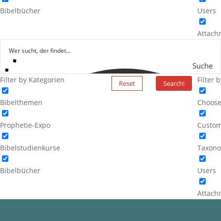
Bibelbücher
Users
Attach
Suche
Filter by Kategorien
Filter 
Reset
Search!
Bibelthemen
Choose
Prophetie-Expo
Custom
Bibelstudienkurse
Taxono
Bibelbücher
Users
Attach