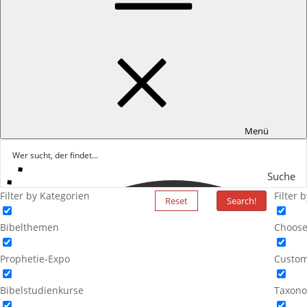
Menü
Suche
Filter by Kategorien
Filter 
Reset
Search!
Bibelthemen
Choose
Prophetie-Expo
Custom
Bibelstudienkurse
Taxono