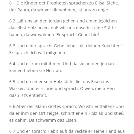
6
1
Die Kinder der Propheten sprachen zu Elisa: Siehe,
der Raum, da wir vor dir wohnen, ist uns zu enge.
6
2
Laß uns an den Jordan gehen und einen jeglichen
daselbst Holz holen, daß wir uns daselbst eine Stätte
bauen, da wir wohnen. Er sprach: Gehet hin!
6
3
Und einer sprach: Gehe lieber mit deinen Knechten!
Er sprach: Ich will mitgehen.
6
4
Und er kam mit ihnen. Und da sie an den Jordan
kamen hieben sie Holz ab.
6
5
Und da einer sein Holz fällte, fiel das Eisen ins
Wasser. Und er schrie und sprach: O weh, mein Herr!
dazu ist’s entlehnt.
6
6
Aber der Mann Gottes sprach: Wo ist’s entfallen? Und
da er ihm den Ort zeigte, schnitt er ein Holz ab und stieß
es dahin. Da schwamm das Eisen.
6
7
Und er sprach: Heb’s auf! da reckte er seine Hand aus