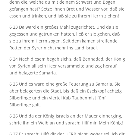
denn die, welche du mit deinem Schwert und Bogen
gefangen hast? Setze ihnen Brot und Wasser vor, daß sie
essen und trinken, und laß sie zu ihrem Herrn ziehen!
6
23
Da ward ein großes Mahl zugerichtet. Und da sie
gegessen und getrunken hatten, ließ er sie gehen, daß
sie zu ihrem Herrn zogen. Seit dem kamen streifende
Rotten der Syrer nicht mehr ins Land Israel.
6
24
Nach diesem begab sich’s, daß Benhadad, der König
von Syrien all sein Heer versammelte und zog herauf
und belagerte Samaria.
6
25
Und es ward eine große Teuerung zu Samaria. Sie
aber belagerten die Stadt, bis daß ein Eselskopf achtzig
Silberlinge und ein viertel Kab Taubenmist fünf
Silberlinge galt.
6
26
Und da der König Israels an der Mauer einherging,
schrie ihn ein Weib an und sprach: Hilf mir, Mein König!
6
27
Er sprach: Hilft dir der H
ERR
nicht, woher soll ich dir