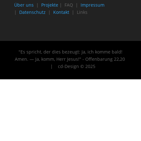
Über uns
|
Projekte
| FAQ |
Impressum
|
Datenschutz
|
Kontakt
| Links
"Es spricht, der dies bezeugt: Ja, ich komme bald!
Amen. — Ja, komm, Herr Jesus!" - Offenbarung 22
,20
| cd-Design © 2025