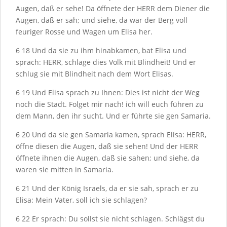
Augen, daß er sehe! Da öffnete der H
ERR
dem Diener die
Augen, daß er sah; und siehe, da war der Berg voll
feuriger Rosse und Wagen um Elisa her.
6
18
Und da sie zu ihm hinabkamen, bat Elisa und
sprach: H
ERR
, schlage dies Volk mit Blindheit! Und er
schlug sie mit Blindheit nach dem Wort Elisas.
6
19
Und Elisa sprach zu Ihnen: Dies ist nicht der Weg
noch die Stadt. Folget mir nach! ich will euch führen zu
dem Mann, den ihr sucht. Und er führte sie gen Samaria.
6
20
Und da sie gen Samaria kamen, sprach Elisa: H
ERR
,
öffne diesen die Augen, daß sie sehen! Und der H
ERR
öffnete ihnen die Augen, daß sie sahen; und siehe, da
waren sie mitten in Samaria.
6
21
Und der König Israels, da er sie sah, sprach er zu
Elisa: Mein Vater, soll ich sie schlagen?
6
22
Er sprach: Du sollst sie nicht schlagen. Schlägst du