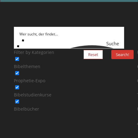
Suche
Filter by Kategorien
Reset
Search!
Bibelthemen
Prophetie-Expo
Bibelstudienkurse
Bibelbücher