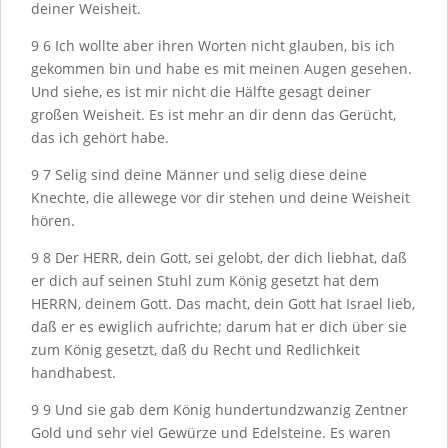
deiner Weisheit.
9
6
Ich wollte aber ihren Worten nicht glauben, bis ich
gekommen bin und habe es mit meinen Augen gesehen.
Und siehe, es ist mir nicht die Hälfte gesagt deiner
großen Weisheit. Es ist mehr an dir denn das Gerücht,
das ich gehört habe.
9
7
Selig sind deine Männer und selig diese deine
Knechte, die allewege vor dir stehen und deine Weisheit
hören.
9
8
Der H
ERR
, dein Gott, sei gelobt, der dich liebhat, daß
er dich auf seinen Stuhl zum König gesetzt hat dem
H
ERRN
, deinem Gott. Das macht, dein Gott hat Israel lieb,
daß er es ewiglich aufrichte; darum hat er dich über sie
zum König gesetzt, daß du Recht und Redlichkeit
handhabest.
9
9
Und sie gab dem König hundertundzwanzig Zentner
Gold und sehr viel Gewürze und Edelsteine. Es waren