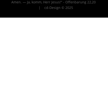
Amen. — Ja, komm, Herr Jesus!" - Offenbarung 22
,20
| cd-Design © 2025