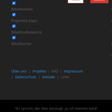
Bibelthemen
Prophetie-Expo
Bibelstudienkurse
Bibelbücher
Über uns
|
Projekte
| FAQ |
Impressum
|
Datenschutz
|
Kontakt
| Links
"Es spricht, der dies bezeugt: Ja, ich komme bald!