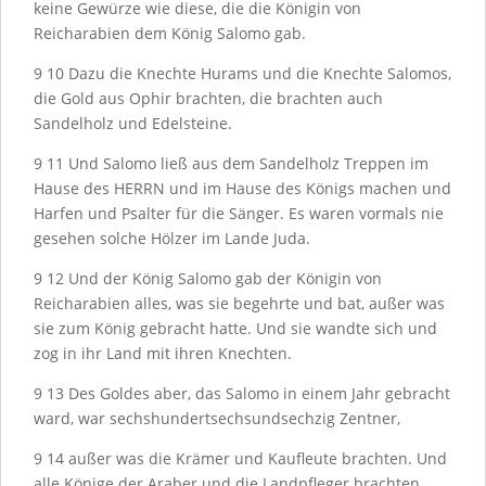
keine Gewürze wie diese, die die Königin von
Reicharabien dem König Salomo gab.
9
10
Dazu die Knechte Hurams und die Knechte Salomos,
die Gold aus Ophir brachten, die brachten auch
Sandelholz und Edelsteine.
9
11
Und Salomo ließ aus dem Sandelholz Treppen im
Hause des H
ERRN
und im Hause des Königs machen und
Harfen und Psalter für die Sänger. Es waren vormals nie
gesehen solche Hölzer im Lande Juda.
9
12
Und der König Salomo gab der Königin von
Reicharabien alles, was sie begehrte und bat, außer was
sie zum König gebracht hatte. Und sie wandte sich und
zog in ihr Land mit ihren Knechten.
9
13
Des Goldes aber, das Salomo in einem Jahr gebracht
ward, war sechshundertsechsundsechzig Zentner,
9
14
außer was die Krämer und Kaufleute brachten. Und
alle Könige der Araber und die Landpfleger brachten