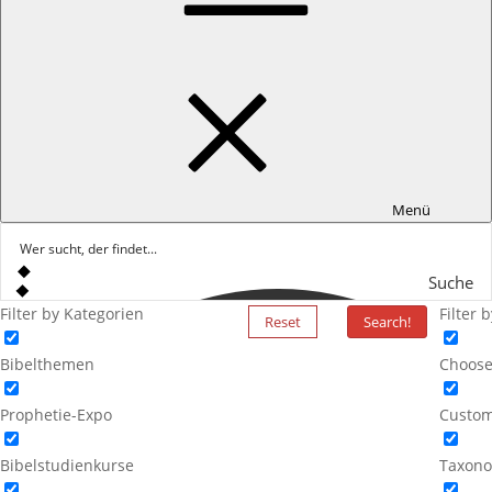
Menü
Suche
Filter by Kategorien
Filter 
Reset
Search!
Bibelthemen
Choose
Prophetie-Expo
Custom
Bibelstudienkurse
Taxono