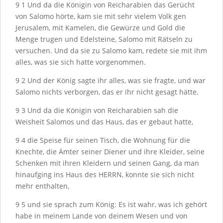
9
1
Und da die Königin von Reicharabien das Gerücht
von Salomo hörte, kam sie mit sehr vielem Volk gen
Jerusalem, mit Kamelen, die Gewürze und Gold die
Menge trugen und Edelsteine, Salomo mit Rätseln zu
versuchen. Und da sie zu Salomo kam, redete sie mit ihm
alles, was sie sich hatte vorgenommen.
9
2
Und der König sagte ihr alles, was sie fragte, und war
Salomo nichts verborgen, das er ihr nicht gesagt hätte.
9
3
Und da die Königin von Reicharabien sah die
Weisheit Salomos und das Haus, das er gebaut hatte,
9
4
die Speise für seinen Tisch, die Wohnung für die
Knechte, die Ämter seiner Diener und ihre Kleider, seine
Schenken mit ihren Kleidern und seinen Gang, da man
hinaufging ins Haus des H
ERRN
, konnte sie sich nicht
mehr enthalten,
9
5
und sie sprach zum König: Es ist wahr, was ich gehört
habe in meinem Lande von deinem Wesen und von