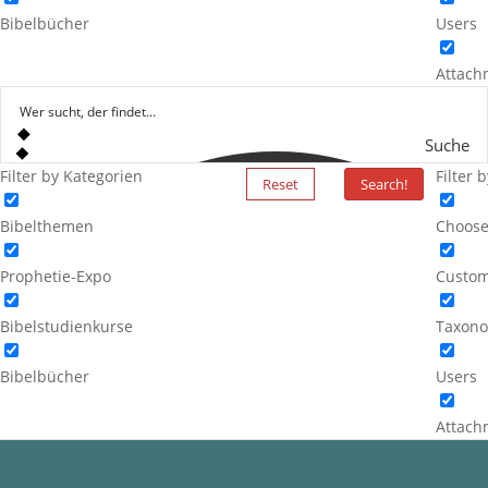
Bibelbücher
Users
Attach
Suche
Filter by Kategorien
Filter 
Reset
Search!
Bibelthemen
Choose
Prophetie-Expo
Custom
Bibelstudienkurse
Taxono
Bibelbücher
Users
Attach