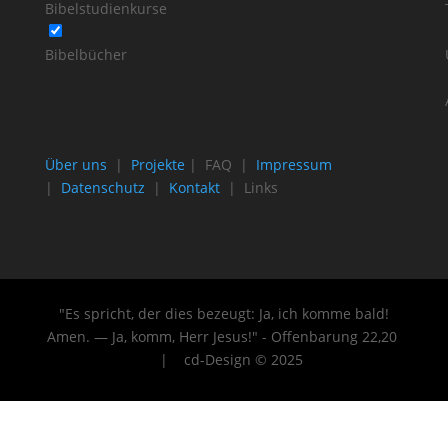
Bibelstudienkurse
Bibelbücher
Über uns
|
Projekte
| FAQ |
Impressum
|
Datenschutz
|
Kontakt
| Links
"Es spricht, der dies bezeugt: Ja, ich komme bald!
Amen. — Ja, komm, Herr Jesus!" - Offenbarung 22
,20
| cd-Design © 2025