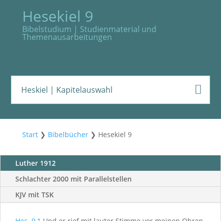
Hesekiel 9
Bibelstudium | Studienmaterial und
Themenausarbeitungen
Heskiel | Kapitelauswahl
Start
❯
Bibelbücher
❯
Hesekiel 9
Luther 1912
Schlachter 2000 mit Parallelstellen
KJV mit TSK
Hes. 9
,
1
Und er rief mit lauter Stimme vor meinen Ohren