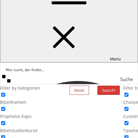
Menü
Suche
Filter by Kategorien
Filter 
Reset
Search!
Bibelthemen
Choose
Prophetie-Expo
Custom
Bibelstudienkurse
Taxono