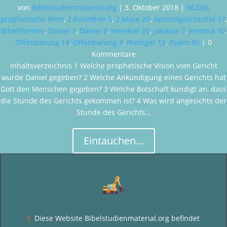
von
Bibelstudienmaterial.org
|
3. Oktober 2018
|
06.Das
prophetische Wort
,
2.Korinther 5
,
2.Mose 20
,
Apostelgeschichte 17
,
Bibelthemen
,
Daniel 7
,
Daniel 8
,
Hesekiel 20
,
Jakobus 2
,
Jeremia 10
,
Offenbarung 14
,
Offenbarung 4
,
Prediger 12
,
Psalm 95
| 0
Kommentare
Inhaltsverzeichnis 1 Welche prophetische Vision vom Gericht
wurde Daniel gegeben? 2 Welche Ankündigung eines Gerichts hat
Gott den Menschen gegeben? 3 Welche Botschaft kündigt an, dass
die Stunde des Gerichts gekommen ist? 4 Was wird angesichts der
Stunde des Gerichts…
Eintauchen…
Diese Website Bibelstudienmaterial.org befindet
