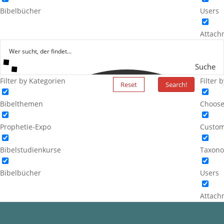
Bibelbücher
Users
Attach
Suche
Filter by Kategorien
Filter 
Reset
Search!
Bibelthemen
Choose
Prophetie-Expo
Custom
Bibelstudienkurse
Taxono
Bibelbücher
Users
Attach