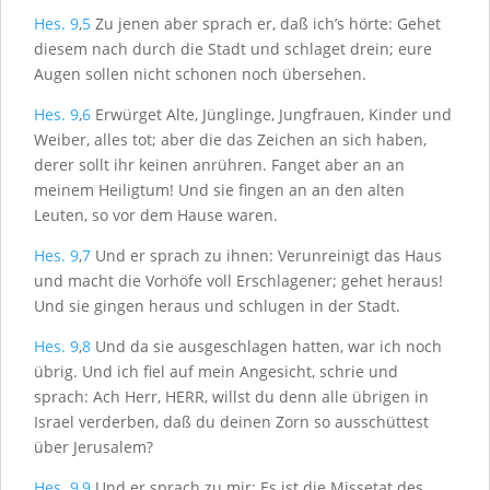
Hes. 9
,
5
Zu jenen aber sprach er, daß ich’s hörte: Gehet
diesem nach durch die Stadt und schlaget drein; eure
Augen sollen nicht schonen noch übersehen.
Hes. 9
,
6
Erwürget Alte, Jünglinge, Jungfrauen, Kinder und
Weiber, alles tot; aber die das Zeichen an sich haben,
derer sollt ihr keinen anrühren. Fanget aber an an
meinem Heiligtum! Und sie fingen an an den alten
Leuten, so vor dem Hause waren.
Hes. 9
,
7
Und er sprach zu ihnen: Verunreinigt das Haus
und macht die Vorhöfe voll Erschlagener; gehet heraus!
Und sie gingen heraus und schlugen in der Stadt.
Hes. 9
,
8
Und da sie ausgeschlagen hatten, war ich noch
übrig. Und ich fiel auf mein Angesicht, schrie und
sprach: Ach Herr, H
ERR
, willst du denn alle übrigen in
Israel verderben, daß du deinen Zorn so ausschüttest
über Jerusalem?
Hes. 9
,
9
Und er sprach zu mir: Es ist die Missetat des