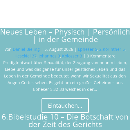
Neues Leben – Physisch | Persönlich
| in der Gemeinde
von
Daniel Bieling
|
5. August 2026
|
Epheser 5
,
2.Korinther 5
,
Hesekiel 37
,
Johannes 3
,
Kolosser 3
| 0 Kommentare
Predigtentwurf über Sexualität, der Zeugung von neuem Leben,
Liebe und was das ganze für unser geistliches Leben und das
Leben in der Gemeinde bedeutet, wenn wir Sexualität aus den
Augen Gottes sehen. Es geht um ein großes Geheimnis aus
Epheser 5
,32-33 welches in der…
Eintauchen…
6.Bibelstudie 10 – Die Botschaft von
der Zeit des Gerichts