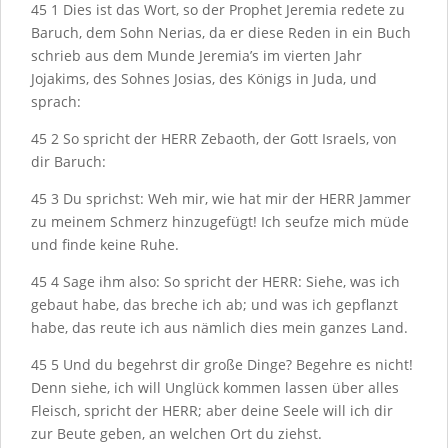
45
1
Dies ist das Wort, so der Prophet Jeremia redete zu
Baruch, dem Sohn Nerias, da er diese Reden in ein Buch
schrieb aus dem Munde Jeremia’s im vierten Jahr
Jojakims, des Sohnes Josias, des Königs in Juda, und
sprach:
45
2
So spricht der H
ERR
Zebaoth, der Gott Israels, von
dir Baruch:
45
3
Du sprichst: Weh mir, wie hat mir der H
ERR
Jammer
zu meinem Schmerz hinzugefügt! Ich seufze mich müde
und finde keine Ruhe.
45
4
Sage ihm also: So spricht der H
ERR
: Siehe, was ich
gebaut habe, das breche ich ab; und was ich gepflanzt
habe, das reute ich aus nämlich dies mein ganzes Land.
45
5
Und du begehrst dir große Dinge? Begehre es nicht!
Denn siehe, ich will Unglück kommen lassen über alles
Fleisch, spricht der H
ERR
; aber deine Seele will ich dir
zur Beute geben, an welchen Ort du ziehst.