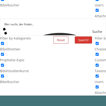
Bibelbücher
Users
Attach
Suche
Filter by Kategorien
Filter 
Reset
Search!
Bibelthemen
Choose
Prophetie-Expo
Custom
Bibelstudienkurse
Taxono
Bibelbücher
Users
Attach