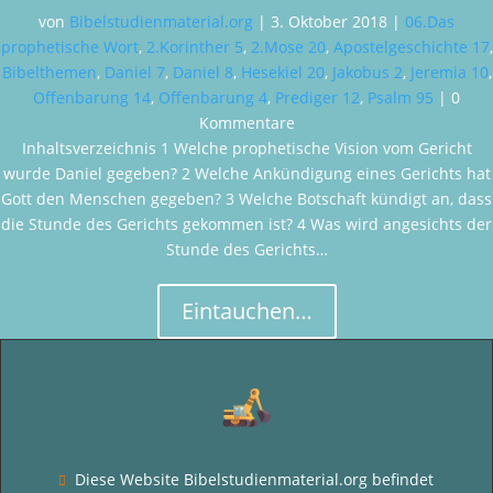
von
Bibelstudienmaterial.org
|
3. Oktober 2018
|
06.Das
prophetische Wort
,
2.Korinther 5
,
2.Mose 20
,
Apostelgeschichte 17
,
Bibelthemen
,
Daniel 7
,
Daniel 8
,
Hesekiel 20
,
Jakobus 2
,
Jeremia 10
,
Offenbarung 14
,
Offenbarung 4
,
Prediger 12
,
Psalm 95
| 0
Kommentare
Inhaltsverzeichnis 1 Welche prophetische Vision vom Gericht
wurde Daniel gegeben? 2 Welche Ankündigung eines Gerichts hat
Gott den Menschen gegeben? 3 Welche Botschaft kündigt an, dass
die Stunde des Gerichts gekommen ist? 4 Was wird angesichts der
Stunde des Gerichts…
Eintauchen…
Diese Website Bibelstudienmaterial.org befindet
