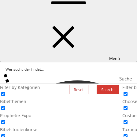
Menü
Suche
Filter by Kategorien
Filter 
Reset
Search!
Bibelthemen
Choose
Prophetie-Expo
Custom
Bibelstudienkurse
Taxono