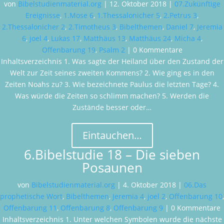
von
Bibelstudienmaterial.org
|
12. Oktober 2018
|
07.Zukünftige
Ereignisse
,
1.Mose 6
,
1.Thessalonicher 5
,
2.Petrus 3
,
2.Thessalonicher 2
,
2.Timotheus 3
,
Bibelthemen
,
Daniel 7
,
Jeremia
6
,
joel 4
,
Lukas 17
,
Matthäus 13
,
Matthäus 24
,
Micha 4
,
Offenbarung 19
,
Psalm 2
| 0 Kommentare
Inhaltsverzeichnis 1. Was sagte der Heiland über den Zustand der
Welt zur Zeit seines zweiten Kommens? 2. Wie ging es in den
Zeiten Noahs zu? 3. Wie bezeichnete Paulus die letzten Tage? 4.
Was würde die Zeiten so schlimm machen? 5. Werden die
Zustände besser oder…
Eintauchen…
6.Bibelstudie 18 – Die sieben
Posaunen
von
Bibelstudienmaterial.org
|
4. Oktober 2018
|
06.Das
prophetische Wort
,
Bibelthemen
,
Jeremia 4
,
joel 2
,
Offenbarung 10
,
Offenbarung 11
,
Offenbarung 8
,
Offenbarung 9
| 0 Kommentare
Inhaltsverzeichnis 1. Unter welchen Symbolen wurde die nächste