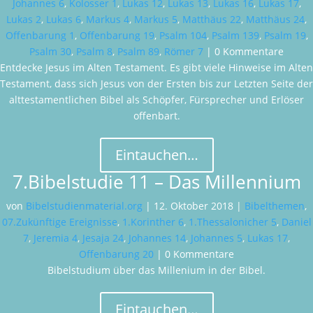
Johannes 6
,
Kolosser 1
,
Lukas 12
,
Lukas 13
,
Lukas 16
,
Lukas 17
,
Lukas 2
,
Lukas 6
,
Markus 4
,
Markus 5
,
Matthäus 22
,
Matthäus 24
,
Offenbarung 1
,
Offenbarung 19
,
Psalm 104
,
Psalm 139
,
Psalm 19
,
Psalm 30
,
Psalm 8
,
Psalm 89
,
Römer 7
| 0 Kommentare
Entdecke Jesus im Alten Testament. Es gibt viele Hinweise im Alten
Testament, dass sich Jesus von der Ersten bis zur Letzten Seite der
alttestamentlichen Bibel als Schöpfer, Fürsprecher und Erlöser
offenbart.
Eintauchen…
7.Bibelstudie 11 – Das Millennium
von
Bibelstudienmaterial.org
|
12. Oktober 2018
|
Bibelthemen
,
07.Zukünftige Ereignisse
,
1.Korinther 6
,
1.Thessalonicher 5
,
Daniel
7
,
Jeremia 4
,
Jesaja 24
,
Johannes 14
,
Johannes 5
,
Lukas 17
,
Offenbarung 20
| 0 Kommentare
Bibelstudium über das Millenium in der Bibel.
Eintauchen…