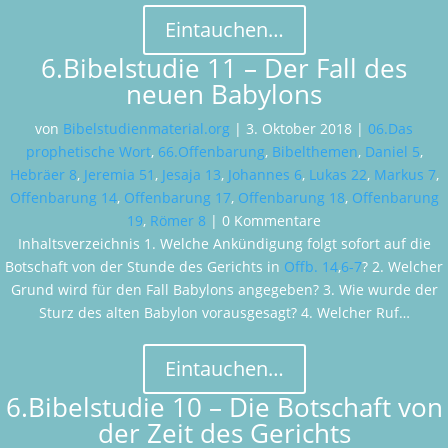
Eintauchen…
6.Bibelstudie 11 – Der Fall des
neuen Babylons
von
Bibelstudienmaterial.org
|
3. Oktober 2018
|
06.Das
prophetische Wort
,
66.Offenbarung
,
Bibelthemen
,
Daniel 5
,
Hebräer 8
,
Jeremia 51
,
Jesaja 13
,
Johannes 6
,
Lukas 22
,
Markus 7
,
Offenbarung 14
,
Offenbarung 17
,
Offenbarung 18
,
Offenbarung
19
,
Römer 8
| 0 Kommentare
Inhaltsverzeichnis 1. Welche Ankündigung folgt sofort auf die
Botschaft von der Stunde des Gerichts in
Offb. 14
,
6-7
? 2. Welcher
Grund wird für den Fall Babylons angegeben? 3. Wie wurde der
Sturz des alten Babylon vorausgesagt? 4. Welcher Ruf…
Eintauchen…
6.Bibelstudie 10 – Die Botschaft von
der Zeit des Gerichts