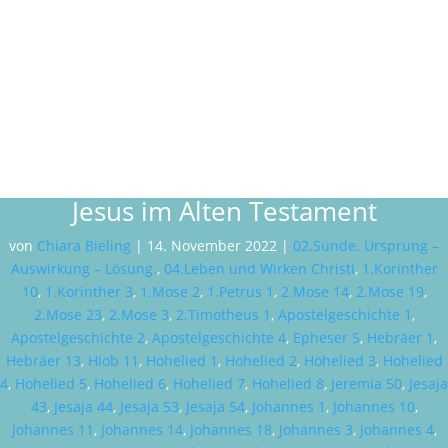
Jesus im Alten Testament
von
Chiara Bieling
|
14. November 2022
|
02.Sünde. Ursprung –
Auswirkung – Lösung.
,
04.Leben und Wirken Christi
,
1.Korinther
10
,
1.Korinther 3
,
1.Mose 2
,
1.Petrus 1
,
2.Mose 14
,
2.Mose 19
,
2.Mose 23
,
2.Mose 3
,
2.Timotheus 1
,
Apostelgeschichte 1
,
Apostelgeschichte 2
,
Apostelgeschichte 4
,
Epheser 5
,
Hebräer 1
,
Hebräer 13
,
Hiob 11
,
Hohelied 1
,
Hohelied 2
,
Hohelied 3
,
Hohelied
4
,
Hohelied 5
,
Hohelied 6
,
Hohelied 7
,
Hohelied 8
,
Jeremia 50
,
Jesaja
43
,
Jesaja 44
,
Jesaja 53
,
Jesaja 54
,
Johannes 1
,
Johannes 10
,
Johannes 11
,
Johannes 14
,
Johannes 18
,
Johannes 3
,
Johannes 4
,