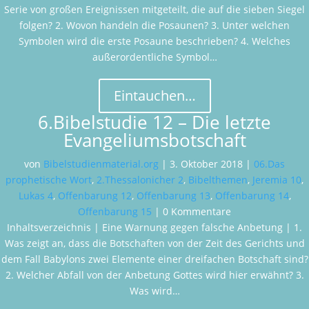
Serie von großen Ereignissen mitgeteilt, die auf die sieben Siegel
folgen? 2. Wovon handeln die Posaunen? 3. Unter welchen
Symbolen wird die erste Posaune beschrieben? 4. Welches
außerordentliche Symbol…
Eintauchen…
6.Bibelstudie 12 – Die letzte
Evangeliumsbotschaft
von
Bibelstudienmaterial.org
|
3. Oktober 2018
|
06.Das
prophetische Wort
,
2.Thessalonicher 2
,
Bibelthemen
,
Jeremia 10
,
Lukas 4
,
Offenbarung 12
,
Offenbarung 13
,
Offenbarung 14
,
Offenbarung 15
| 0 Kommentare
Inhaltsverzeichnis | Eine Warnung gegen falsche Anbetung | 1.
Was zeigt an, dass die Botschaften von der Zeit des Gerichts und
dem Fall Babylons zwei Elemente einer dreifachen Botschaft sind?
2. Welcher Abfall von der Anbetung Gottes wird hier erwähnt? 3.
Was wird…