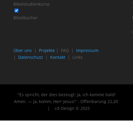
Bibelstudienkurse
Bibelbücher
Über uns
|
Projekte
| FAQ |
Impressum
|
Datenschutz
|
Kontakt
| Links
"Es spricht, der dies bezeugt: Ja, ich komme bald!
Amen. — Ja, komm, Herr Jesus!" - Offenbarung 22
,20
| cd-Design © 2025