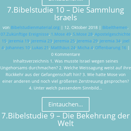
7.Bibelstudie 10 – Die Sammlung
Israels
von
Bibelstudienmaterial.org
|
12. Oktober 2018
|
Bibelthemen
,
07.Zukünftige Ereignisse
,
1.Mose 49
,
5.Mose 28
,
Apostelgeschichte
15
,
Jeremia 19
,
Jeremia 23
,
Jeremia 25
,
Jeremia 29
,
Jeremia 34
,
joel
4
,
Johannes 10
,
Lukas 21
,
Matthäus 24
,
Micha 4
,
Offenbarung 16
|
0 Kommentare
Inhaltsverzeichnis 1. Was musste Israel wegen seines
Ungehorsams durchmachen? 2. Welche Weissagung weist auf ihre
Rückkehr aus der Gefangenschaft hin? 3. Wie hatte Mose von
einer anderen und noch viel größeren Zerstreuung gesprochen?
4. Unter welch passendem Sinnbild…
Eintauchen…
7.Bibelstudie 9 – Die Bekehrung der
Welt